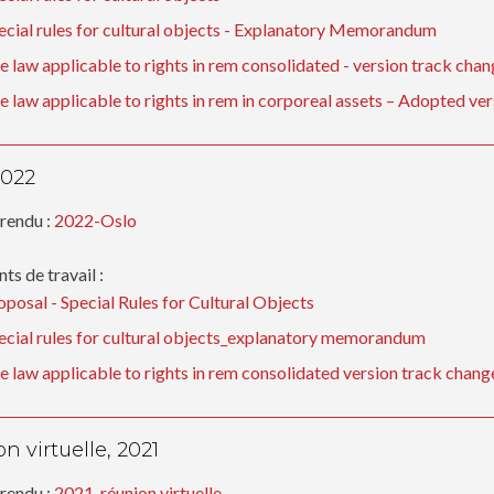
ecial rules for cultural objects - Explanatory Memorandum
e law applicable to rights in rem consolidated - version track cha
e law applicable to rights in rem in corporeal assets – Adopted ver
2022
rendu :
2022-Oslo
s de travail :
oposal - Special Rules for Cultural Objects
ecial rules for cultural objects_explanatory memorandum
e law applicable to rights in rem consolidated version track chang
n virtuelle, 2021
rendu :
2021-réunion virtuelle