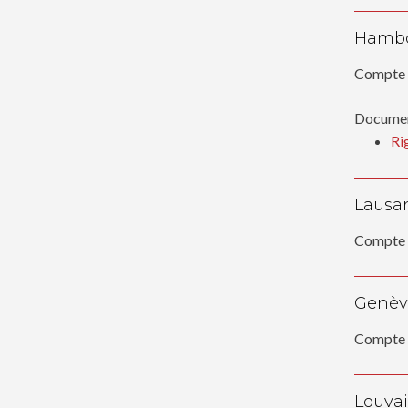
Hambo
Compte 
Document
Ri
Lausan
Compte 
Genève
Compte 
Louvai