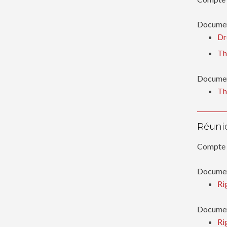
Documen
Dr
Th
Document
Th
Réunio
Compte 
Documen
Ri
Document
Ri