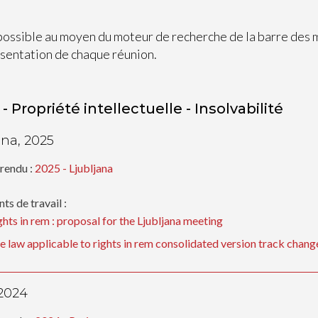
possible au moyen du moteur de recherche de la barre des
sentation de chaque réunion.
- Propriété intellectuelle - Insolvabilité
ana, 2025
rendu :
2025 - Ljubljana
s de travail :
ghts in rem : proposal for the Ljubljana meeting
e law applicable to rights in rem consolidated version track cha
 2024