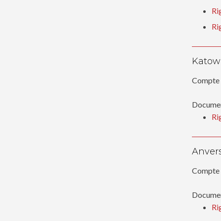
Ri
Ri
Katowi
Compte 
Document
Ri
Anvers
Compte 
Document
Ri