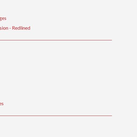
nges
sion - Redlined
es