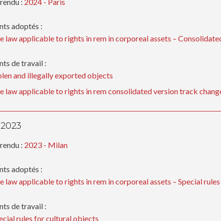
rendu :
2024 - Paris
ts adoptés :
e law applicable to rights in rem in corporeal assets – Consolidate
s de travail :
olen and illegally exported objects
e law applicable to rights in rem consolidated version track chang
 2023
rendu :
2023 - Milan
ts adoptés :
e law applicable to rights in rem in corporeal assets – Special rules
s de travail :
ecial rules for cultural objects