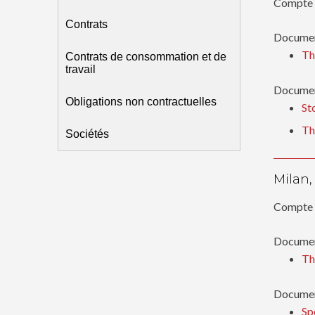
Compte 
Contrats
Documen
Th
Contrats de consommation et de
travail
Document
Obligations non contractuelles
St
Th
Sociétés
Milan,
Compte 
Documen
Th
Document
Sp