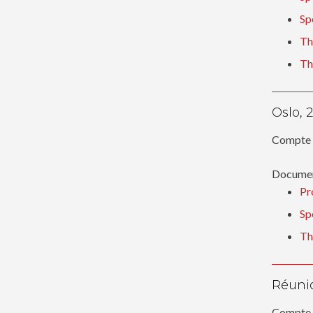
Sp
Th
Th
Oslo, 
Compte 
Document
Pr
Sp
Th
Réunio
Compte 