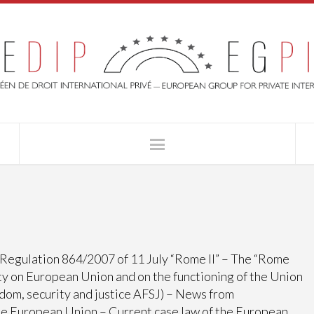
 Regulation 864/2007 of 11 July “Rome II” – The “Rome
eaty on European Union and on the functioning of the Union
dom, security and justice AFSJ) – News from
the European Union – Current case law of the European