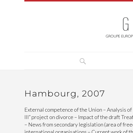
Hambourg, 2007
External competence of the Union – Analysis of
III” project on divorce – Impact of the draft Tr
– News from secondary legislation (area of free
international organisations – Current work of 