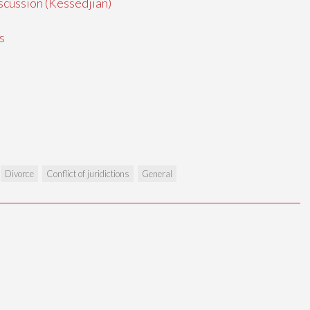
scussion (Kessedjian)
s
Divorce
Conflict of juridictions
General