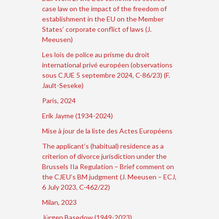
case law on the impact of the freedom of
establishment in the EU on the Member
States’ corporate conflict of laws (J.
Meeusen)
Les lois de police au prisme du droit
international privé européen (observations
sous CJUE 5 septembre 2024, C-86/23) (F.
Jault-Seseke)
Paris, 2024
Erik Jayme (1934-2024)
Mise à jour de la liste des Actes Européens
The applicant’s (habitual) residence as a
criterion of divorce jurisdiction under the
Brussels IIa Regulation – Brief comment on
the CJEU’s BM judgment (J. Meeusen – ECJ,
6 July 2023, C-462/22)
Milan, 2023
Jürgen Basedow (1949-2023)