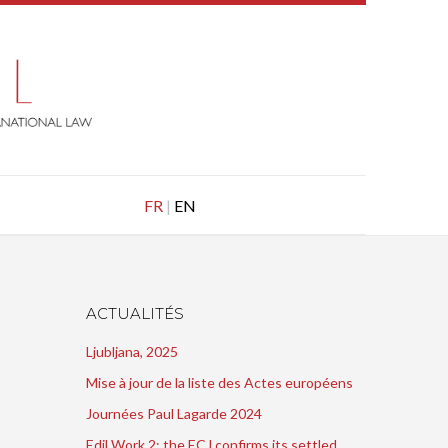
FR
|
EN
ACTUALITÉS
Ljubljana, 2025
Mise à jour de la liste des Actes européens
Journées Paul Lagarde 2024
Edil Work 2: the ECJ confirms its settled