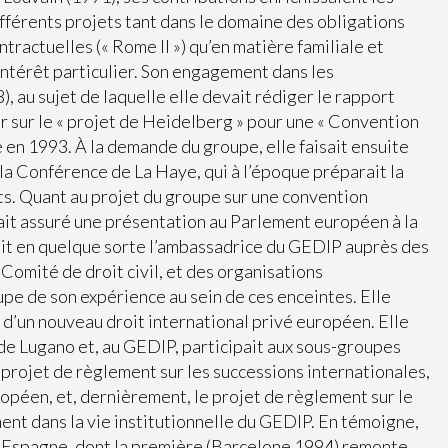
fférents projets tant dans le domaine des obligations
ntractuelles (« Rome II ») qu’en matière familiale et
intérêt particulier. Son engagement dans les
, au sujet de laquelle elle devait rédiger le rapport
yer sur le « projet de Heidelberg » pour une « Convention
 en 1993. À la demande du groupe, elle faisait ensuite
la Conférence de La Haye, qui à l’époque préparait la
ts. Quant au projet du groupe sur une convention
ait assuré une présentation au Parlement européen à la
tait en quelque sorte l’ambassadrice du GEDIP auprès des
omité de droit civil, et des organisations
oupe de son expérience au sein de ces enceintes. Elle
n d’un nouveau droit international privé européen. Elle
de Lugano et, au GEDIP, participait aux sous-groupes
e projet de règlement sur les successions internationales,
uropéen, et, dernièrement, le projet de règlement sur le
nt dans la vie institutionnelle du GEDIP. En témoigne,
en Espagne, dont la première (Barcelone 1994) remonte