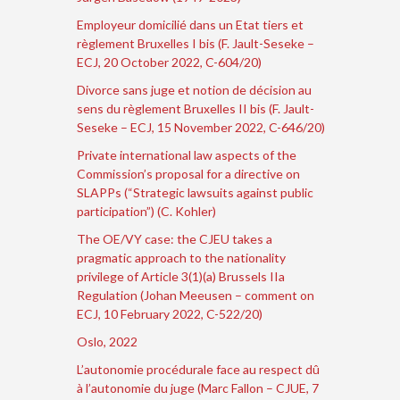
Employeur domicilié dans un Etat tiers et
règlement Bruxelles I bis (F. Jault-Seseke –
ECJ, 20 October 2022, C-604/20)
Divorce sans juge et notion de décision au
sens du règlement Bruxelles II bis (F. Jault-
Seseke – ECJ, 15 November 2022, C-646/20)
Private international law aspects of the
Commission’s proposal for a directive on
SLAPPs (“Strategic lawsuits against public
participation”) (C. Kohler)
The OE/VY case: the CJEU takes a
pragmatic approach to the nationality
privilege of Article 3(1)(a) Brussels IIa
Regulation (Johan Meeusen – comment on
ECJ, 10 February 2022, C-522/20)
Oslo, 2022
L’autonomie procédurale face au respect dû
à l’autonomie du juge (Marc Fallon – CJUE, 7