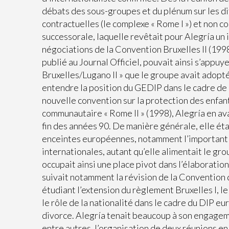
débats des sous-groupes et du plénum sur les di
contractuelles (le complexe « Rome I ») et non co
successorale, laquelle revêtait pour Alegría un 
négociations de la Convention Bruxelles II (1998)
publié au Journal Officiel, pouvait ainsi s’appu
Bruxelles/Lugano II » que le groupe avait adopté
entendre la position du GEDIP dans le cadre de 
nouvelle convention sur la protection des enfan
communautaire « Rome II » (1998), Alegría en av
fin des années 90. De manière générale, elle é
enceintes européennes, notamment l’important C
internationales, autant qu’elle alimentait le gr
occupait ainsi une place pivot dans l’élaboratio
suivait notamment la révision de la Convention 
étudiant l’extension du règlement Bruxelles I, l
le rôle de la nationalité dans le cadre du DIP e
divorce. Alegría tenait beaucoup à son engageme
entre autres, l’organisation de deux réunions 