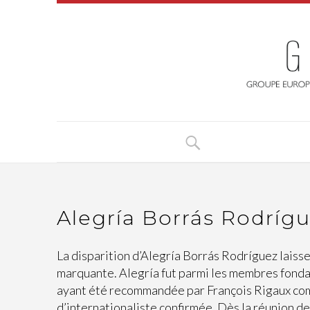
Alegría Borrás Rodrígu
La disparition d’Alegría Borrás Rodríguez laiss
marquante. Alegría fut parmi les membres fonda
ayant été recommandée par François Rigaux comp
d’internationaliste confirmée. Dès la réunion de