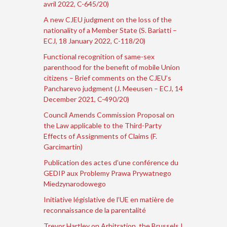
avril 2022, C-645/20)
A new CJEU judgment on the loss of the
nationality of a Member State (S. Bariatti –
ECJ, 18 January 2022, C-118/20)
Functional recognition of same-sex
parenthood for the benefit of mobile Union
citizens – Brief comments on the CJEU’s
Pancharevo judgment (J. Meeusen – ECJ, 14
December 2021, C-490/20)
Council Amends Commission Proposal on
the Law applicable to the Third-Party
Effects of Assignments of Claims (F.
Garcimartin)
Publication des actes d’une conférence du
GEDIP aux Problemy Prawa Prywatnego
Miedzynarodowego
Initiative législative de l’UE en matière de
reconnaissance de la parentalité
Trevor Hartley on Arbitration, the Brussels I