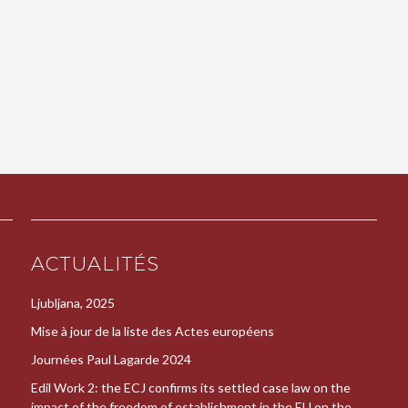
ACTUALITÉS
Ljubljana, 2025
Mise à jour de la liste des Actes européens
Journées Paul Lagarde 2024
Edil Work 2: the ECJ confirms its settled case law on the
impact of the freedom of establishment in the EU on the