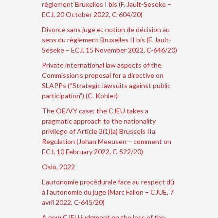
règlement Bruxelles I bis (F. Jault-Seseke –
ECJ, 20 October 2022, C-604/20)
Divorce sans juge et notion de décision au
sens du règlement Bruxelles II bis (F. Jault-
Seseke – ECJ, 15 November 2022, C-646/20)
Private international law aspects of the
Commission’s proposal for a directive on
SLAPPs (“Strategic lawsuits against public
participation”) (C. Kohler)
The OE/VY case: the CJEU takes a
pragmatic approach to the nationality
privilege of Article 3(1)(a) Brussels IIa
Regulation (Johan Meeusen – comment on
ECJ, 10 February 2022, C-522/20)
Oslo, 2022
L’autonomie procédurale face au respect dû
à l’autonomie du juge (Marc Fallon – CJUE, 7
avril 2022, C-645/20)
A new CJEU judgment on the loss of the