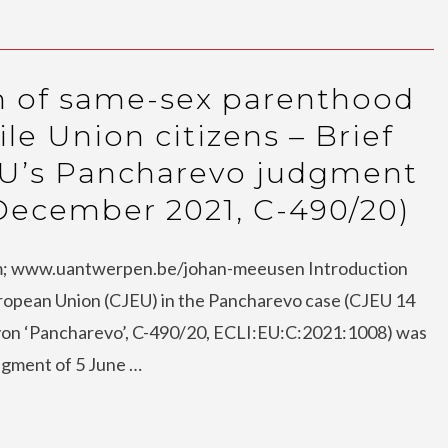
n of same-sex parenthood
le Union citizens – Brief
U’s Pancharevo judgment
 December 2021, C-490/20)
m; www.uantwerpen.be/johan-meeusen Introduction
uropean Union (CJEU) in the Pancharevo case (CJEU 14
yon ‘Pancharevo’, C-490/20, ECLI:EU:C:2021:1008) was
dgment of 5 June …