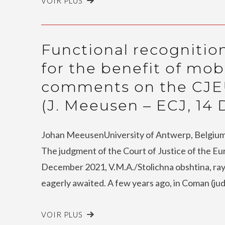
VOIR PLUS
Functional recognitio
for the benefit of mobi
comments on the CJE
(J. Meeusen – ECJ, 14
Johan MeeusenUniversity of Antwerp, Belgiu
The judgment of the Court of Justice of the E
December 2021, V.M.A./Stolichna obshtina, ra
eagerly awaited. A few years ago, in Coman (ju
VOIR PLUS