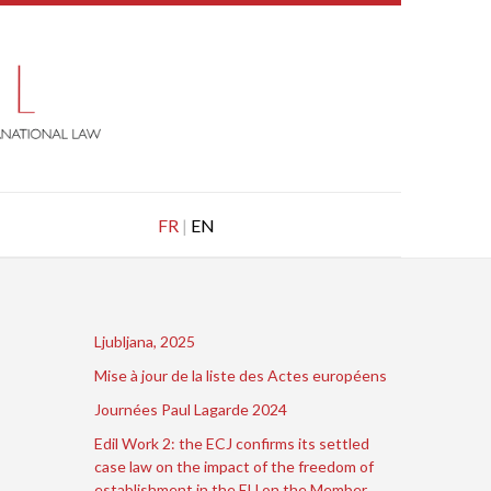
FR
|
EN
Ljubljana, 2025
Mise à jour de la liste des Actes européens
Journées Paul Lagarde 2024
Edil Work 2: the ECJ confirms its settled
case law on the impact of the freedom of
establishment in the EU on the Member