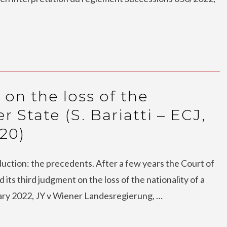
n the loss of the
 State (S. Bariatti – ECJ,
/20)
oduction: the precedents. After a few years the Court of
its third judgment on the loss of the nationality of a
ry 2022, JY v Wiener Landesregierung, …