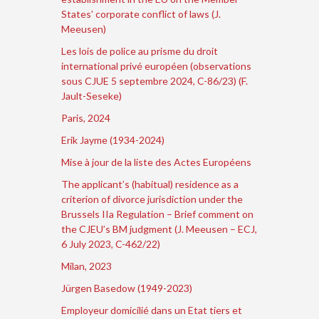
States’ corporate conflict of laws (J.
Meeusen)
Les lois de police au prisme du droit
international privé européen (observations
sous CJUE 5 septembre 2024, C-86/23) (F.
Jault-Seseke)
Paris, 2024
Erik Jayme (1934-2024)
Mise à jour de la liste des Actes Européens
The applicant’s (habitual) residence as a
criterion of divorce jurisdiction under the
Brussels IIa Regulation – Brief comment on
the CJEU’s BM judgment (J. Meeusen – ECJ,
6 July 2023, C-462/22)
Milan, 2023
Jürgen Basedow (1949-2023)
Employeur domicilié dans un Etat tiers et